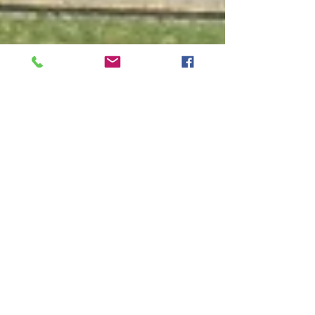
Le château de Caen
Pendant le premier confinement en 2020, j'ai eu
la chance de pouvoir survoler le château de
Caen avec mon drone. Un an après, voici une...