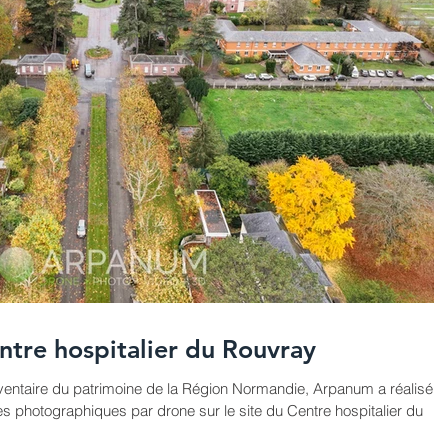
ntre hospitalier du Rouvray
ventaire du patrimoine de la Région Normandie, Arpanum a réalisé à
s photographiques par drone sur le site du Centre hospitalier du