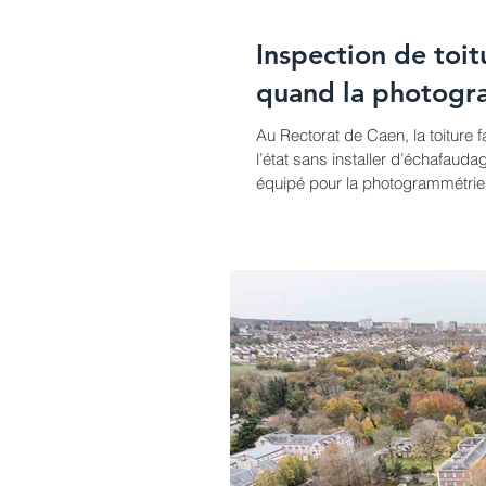
Inspection de toi
quand la photogr
Au Rectorat de Caen, la toiture fa
l’état sans installer d’échafaudag
équipé pour la photogrammétrie
d’inspection aérienne. Le princi
de photos haute définition sous