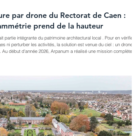
ture par drone du Rectorat de Caen :
ammétrie prend de la hauteur
it partie intégrante du patrimoine architectural local . Pour en vérifier
es ni perturber les activités, la solution est venue du ciel : un drone
. Au début d'année 2026, Arpanum a réalisé une mission complète
pe est simple : le drone survole le bâtiment et capture des centaines
 différents angles. Ces images sont ens