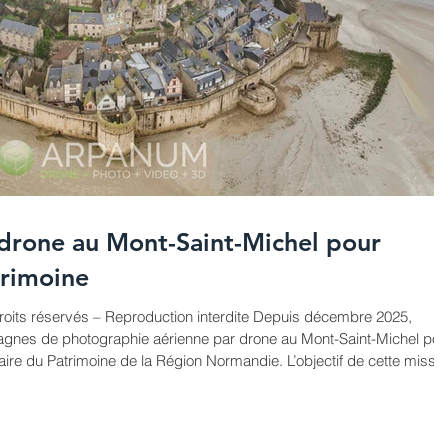
drone au Mont-Saint-Michel pour
trimoine
oits réservés – Reproduction interdite Depuis décembre 2025,
nes de photographie aérienne par drone au Mont-Saint-Michel pou
aire du Patrimoine de la Région Normandie. L’objectif de cette missi
s tous les angles, et son tissu bâti dans le cadre d’une étude
s vues aériennes permettent d’appréhender l’organisation urbaine