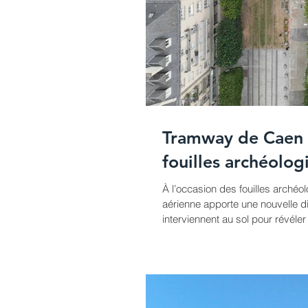
Tramway de Caen :
fouilles archéolog
À l’occasion des fouilles archéo
aérienne apporte une nouvelle dim
interviennent au sol pour révéle
les airs afin d’en conserver une 
photographie par drone haute dé