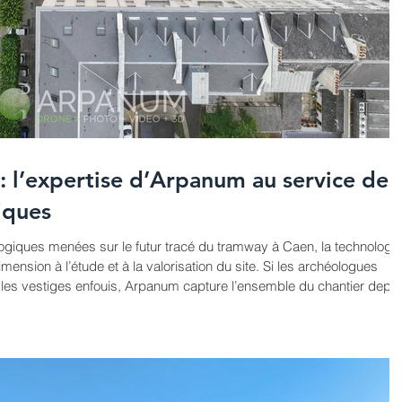
 l’expertise d’Arpanum au service des
iques
logiques menées sur le futur tracé du tramway à Caen, la technologie
ension à l’étude et à la valorisation du site. Si les archéologues
r les vestiges enfouis, Arpanum capture l’ensemble du chantier depu
trace précise et exploitable. Vue générale du site Grâce à la
finition, chaque fouille est documentée avec une gr