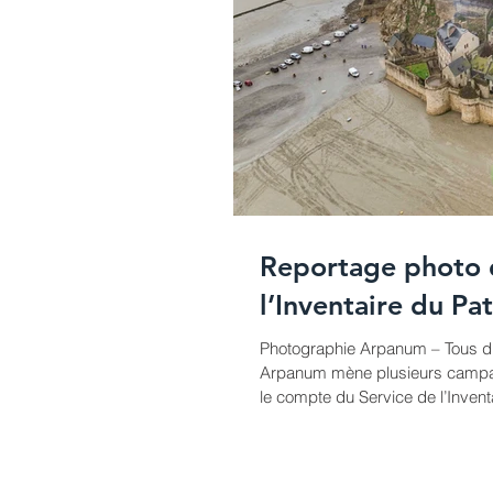
Reportage photo 
l’Inventaire du Pa
Photographie Arpanum – Tous dr
Arpanum mène plusieurs campag
le compte du Service de l’Invent
est de documenter le village sou
architecturale et historique. Le