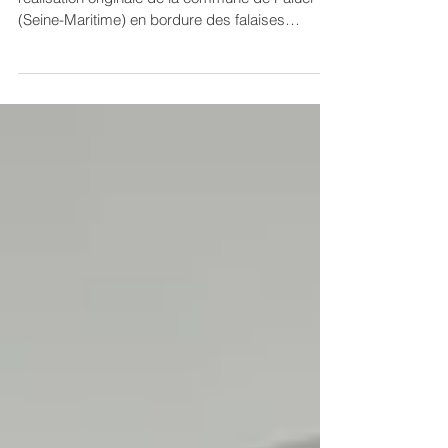
Le Clos des Fées (Paluel)
L’éco-village du Clos des Fées est une
réalisation originale de la commune de Paluel
(Seine-Maritime) en bordure des falaises
normandes....