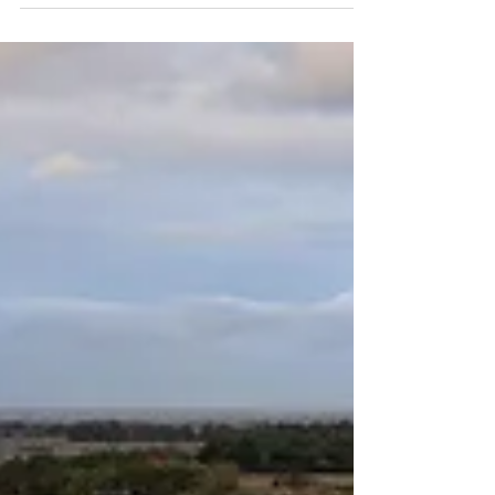
éoliennes, Méautis, Manche Photographies
aériennes par drone, Arpanum. #Eoliennes
#Manche...