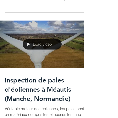
La mer intérieure de Carquebut... :) #inondation
#Port #Normandie #Manche #Carquebut
Load video
Inspection de pales
d'éoliennes à Méautis
(Manche, Normandie)