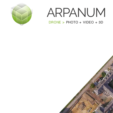
ARPANU
M
DRONE >
PHOTO + VIDEO + 3D